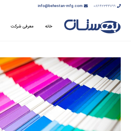
info@behestan-mfg.com
08642344799
خانه
معرفی شرکت