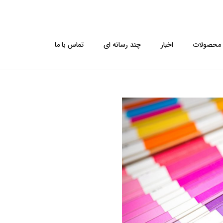
محصولات
اخبار
چند رسانه ای
تماس با ما
کپسول ژلاتینی نرم ویتامین د3