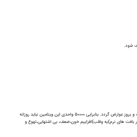
ف شود.
با مقادیر توصیه شده هیچ عارضه ای از مصرف آن گزارش نشده است ولی مصرف بیش از حد آن می تواند موجب مسمومیت و بروز عوارض گردد. بنابرایی 50000 واحدی این ویتامین نباید روزانه
ر بافت های نرم
)
یه وقلب)افزاییم خون،ضعف، بی اشتهایی،تهوع و