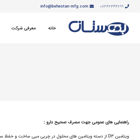
info@behestan-mfg.com
08642344799
خانه
معرفی شرکت
راهنمایی های عمومی جهت مصرف صحیح دارو :
ویتامین
D3
از دسته ویتامین های محلول در چربی میی ساخت و حفظ سلا