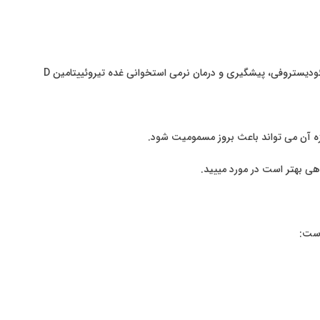
ودیستروفی، پیشگیری و درمان نرمی استخوانی غده تیروئییتامین
D
دازه آن می تواند باعث بروز مسمومیت شود.
هی بهتر است در مورد مییید.
است: