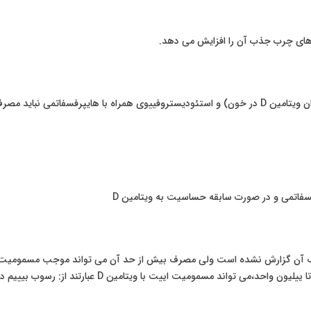
اهای چرب جذب آن را افزایش می دهد.
ان ویتامین
D
در خون) و استئودیستروفییوی همراه با هایپرفسفاتمی نباید مصر
سفاتمی و در صورت سابقه حساسیت به ویتامین
D
 ییلیون واحد،می تواند مسمومیت اییت با ویتامین
D
عبارتند از: رسوب بیییم د