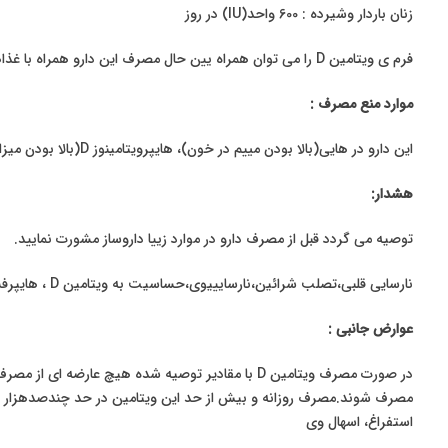
زنان باردار وشیرده : 600 واحد(
IU
) در روز
فرم ی ویتامین
D
را می توان همراه یین حال مصرف این دارو همراه با غذ
موارد منع مصرف :
این دارو در هایی(بالا بودن مییم در خون)، هایپرویتامینوز
D
(بالا بودن میز
هشدار:
توصیه می گردد قبل از مصرف دارو در موارد زییا داروساز مشورت نمایید.
نارسایی قلبی،تصلب شرائین،نارسایییوی،حساسیت به ویتامین
D
، هایپرف
عوارض جانبی :
در صورت مصرف ویتامین
D
مصرف شوند.مصرف روزانه و بیش از حد این ویتامین در حد چندصدهزار تا
استفراغ، اسهال وی